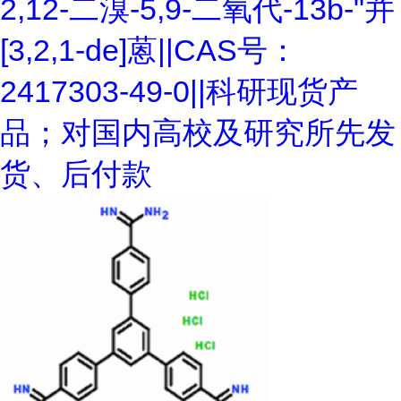
2,12-二溴-5,9-二氧代-13b-"并
[3,2,1-de]蒽||CAS号：
2417303-49-0||科研现货产
品；对国内高校及研究所先发
货、后付款