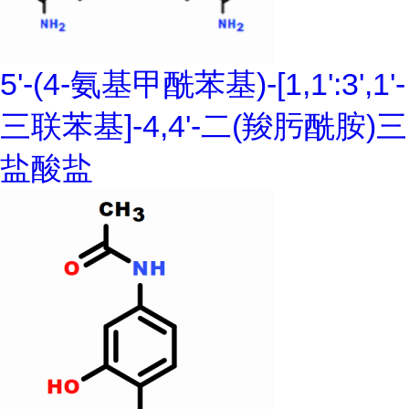
5'-(4-氨基甲酰苯基)-[1,1':3',1'-
三联苯基]-4,4'-二(羧肟酰胺)三
盐酸盐