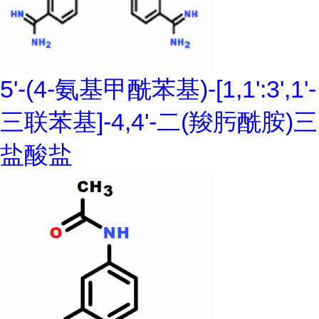
5'-(4-氨基甲酰苯基)-[1,1':3',1'-
三联苯基]-4,4'-二(羧肟酰胺)三
盐酸盐