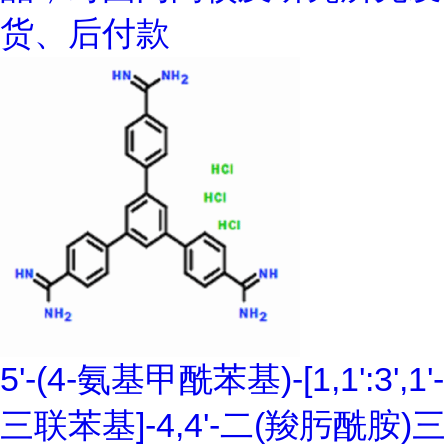
货、后付款
5'-(4-氨基甲酰苯基)-[1,1':3',1'-
三联苯基]-4,4'-二(羧肟酰胺)三