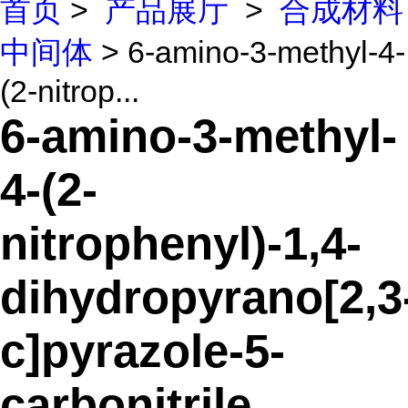
首页
>
产品展厅
>
合成材料
中间体
> 6-amino-3-methyl-4-
(2-nitrop...
6-amino-3-methyl-
4-(2-
nitrophenyl)-1,4-
dihydropyrano[2,3
c]pyrazole-5-
carbonitrile