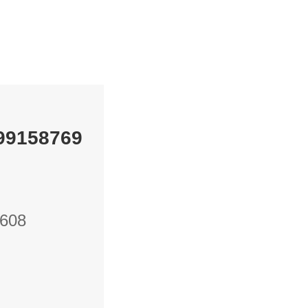
158769
608