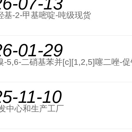
26-07-13
二羟基-2-甲基嘧啶-吨级现货
26-01-29
溴-5,6-二硝基苯并[c][1,2,5]噻二唑-
5-11-10
发中心和生产工厂