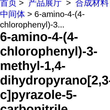
首页
>
产品展厅
>
合成材料
中间体
> 6-amino-4-(4-
chlorophenyl)-3...
6-amino-4-(4-
chlorophenyl)-3-
methyl-1,4-
dihydropyrano[2,3
c]pyrazole-5-
carbonitrile