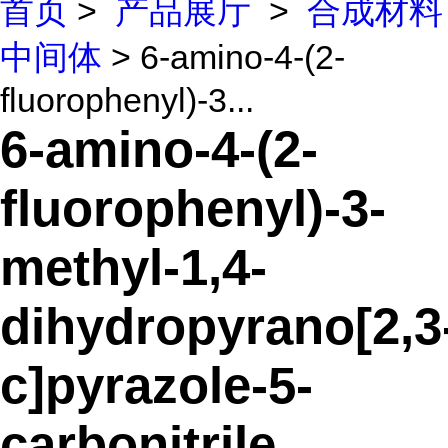
首页
>
产品展厅
>
合成材料
中间体
> 6-amino-4-(2-
fluorophenyl)-3...
6-amino-4-(2-
fluorophenyl)-3-
methyl-1,4-
dihydropyrano[2,3
c]pyrazole-5-
carbonitrile