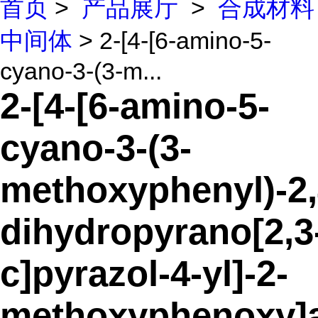
首页
>
产品展厅
>
合成材料
中间体
> 2-[4-[6-amino-5-
cyano-3-(3-m...
2-[4-[6-amino-5-
cyano-3-(3-
methoxyphenyl)-2,
dihydropyrano[2,3
c]pyrazol-4-yl]-2-
methoxyphenoxy]