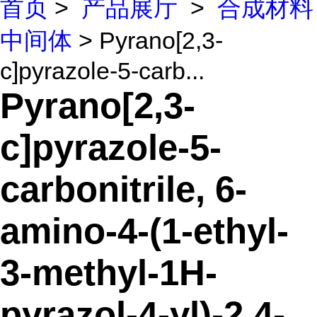
首页
>
产品展厅
>
合成材料
中间体
> Pyrano[2,3-
c]pyrazole-5-carb...
Pyrano[2,3-
c]pyrazole-5-
carbonitrile, 6-
amino-4-(1-ethyl-
3-methyl-1H-
pyrazol-4-yl)-2,4-