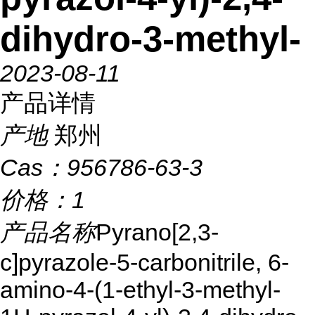
dihydro-3-methyl-
2023-08-11
产品详情
产地
郑州
Cas：
956786-63-3
价格：
1
产品名称
Pyrano[2,3-
c]pyrazole-5-carbonitrile, 6-
amino-4-(1-ethyl-3-methyl-