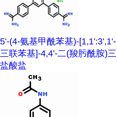
5'-(4-氨基甲酰苯基)-[1,1':3',1'-
三联苯基]-4,4'-二(羧肟酰胺)三
盐酸盐