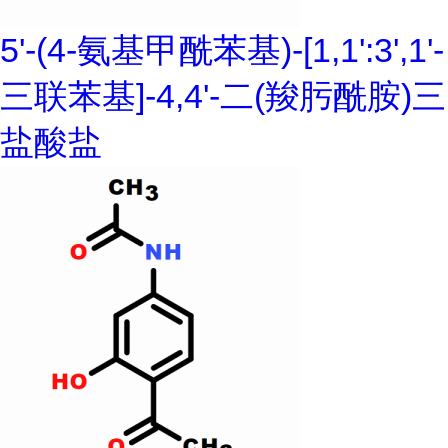
5'-(4-氨基甲酰苯基)-[1,1':3',1'-
三联苯基]-4,4'-二(羧肟酰胺)三
盐酸盐