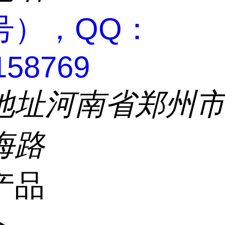
号），QQ：
158769
地址
河南省郑州
海路
产品