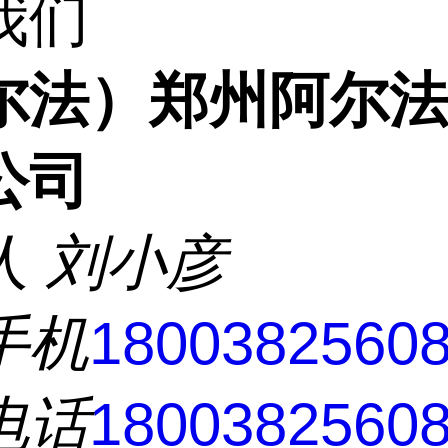
我们
尔法）郑州阿尔
公司
人
刘小彦
手机
1800382560
电话
180038256