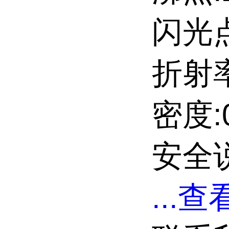
闪光点:
折射率
密度:0
安全说
...
查看