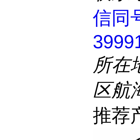
信同
3999
所在
区航
推荐