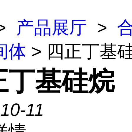
>
产品展厅
>
间体
> 四正丁基
正丁基硅烷
10-11
详情