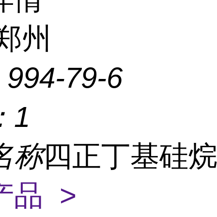
郑州
：
994-79-6
：
1
名称
四正丁基硅
产品 >