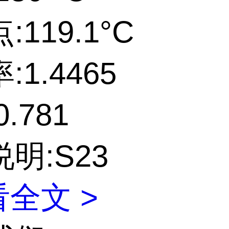
119.1°C
:1.4465
.781
明:S23
全文 >