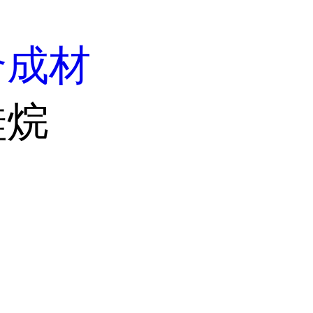
合成材
硅烷