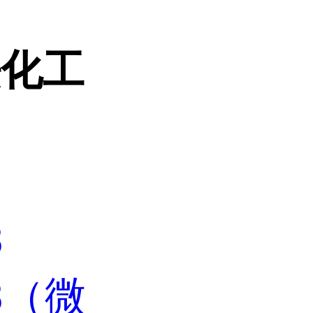
法化工
8
08（微