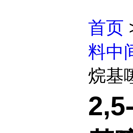
首页
料中
烷基
2,