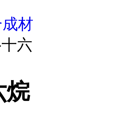
合成材
3-十六
六烷