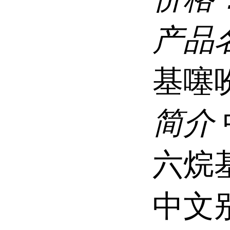
产品
基噻
简介
六烷
中文别