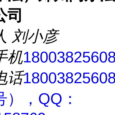
公司
人
刘小彦
手机
1800382560
电话
180038256
号），QQ：