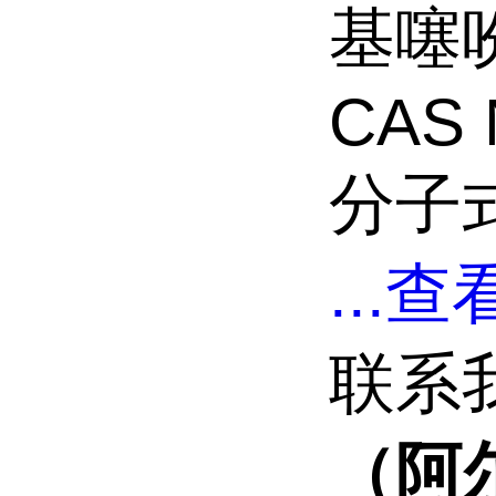
基噻
CAS 
分子式
...
查看
联系
（阿