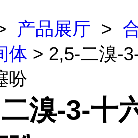
>
产品展厅
>
间体
> 2,5-二溴-
噻吩
5-二溴-3-十