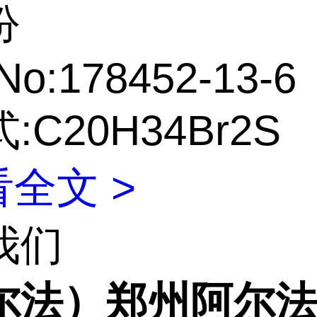
吩
No:178452-13-6
:C20H34Br2S
全文 >
我们
尔法）郑州阿尔