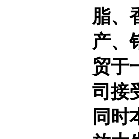
脂、
产、
贸于
司接
同时