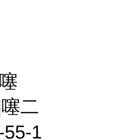
（噻
5]噻二
55-1