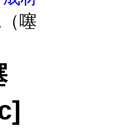
-二（噻
噻
c]