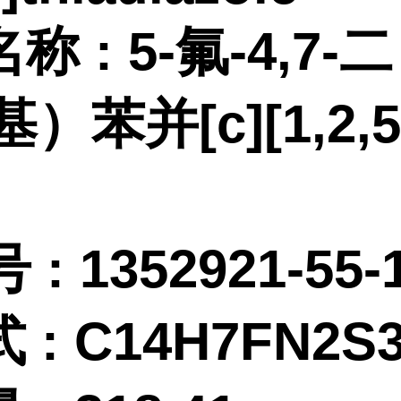
名称
:
5-氟-4,7-
基）苯并[c][1,2,
 :
1352921-55-
式
:
C14H7FN2S