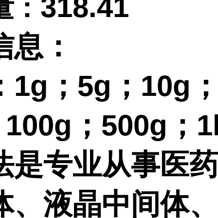
量
:
318.41
信息：
：
1g；5g；10g
；100g；500g；1
法是专业从事医
体、液晶中间体