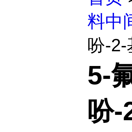
料中
吩-2
5-
吩-