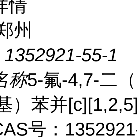
详情
郑州
：
1352921-55-1
名称
5-氟-4,7-二
基）苯并[c][1,2,
AS号：1352921-