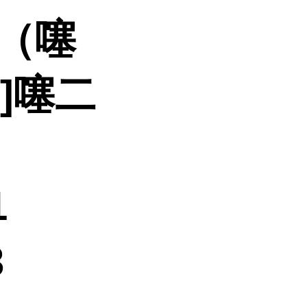
二（噻
5]噻二
1
3