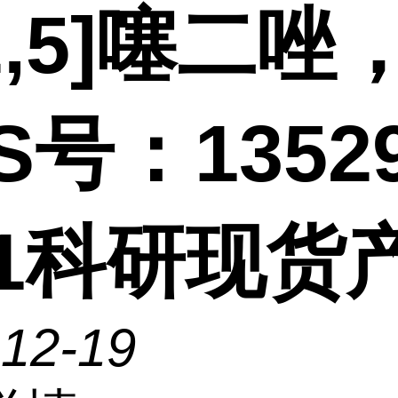
,2,5]噻二唑
S号：13529
-1科研现货
-12-19