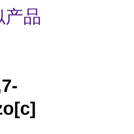
似产品
,7-
zo[c]