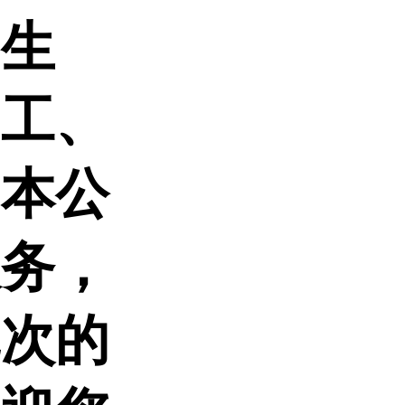
、生
、工、
。本公
服务，
批次的