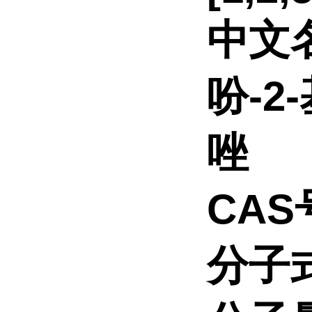
中文
吩-2-
唑
CAS号
分子