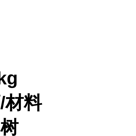
；
kg
药
/材料
、树