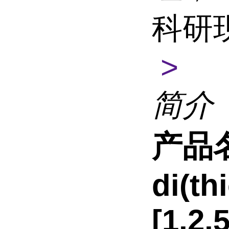
科研
>
简介
产品
di(th
[1,2,