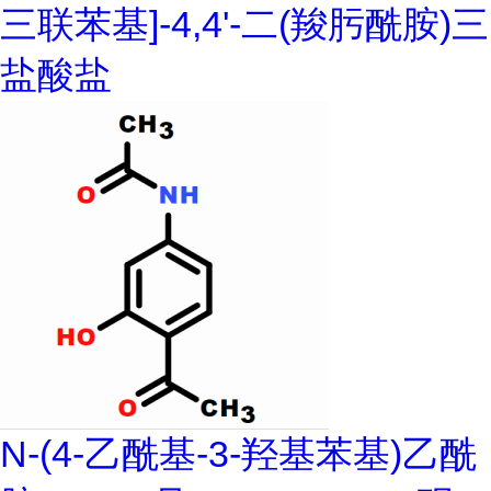
三联苯基]-4,4'-二(羧肟酰胺)三
盐酸盐
N-(4-乙酰基-3-羟基苯基)乙酰