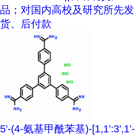
品；对国内高校及研究所先发
货、后付款
5'-(4-氨基甲酰苯基)-[1,1':3',1'-