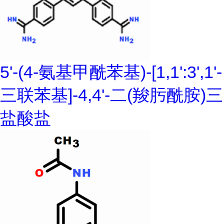
5'-(4-氨基甲酰苯基)-[1,1':3',1'-
三联苯基]-4,4'-二(羧肟酰胺)三
盐酸盐