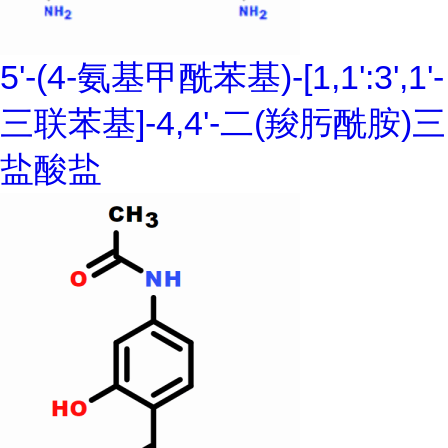
5'-(4-氨基甲酰苯基)-[1,1':3',1'-
三联苯基]-4,4'-二(羧肟酰胺)三
盐酸盐