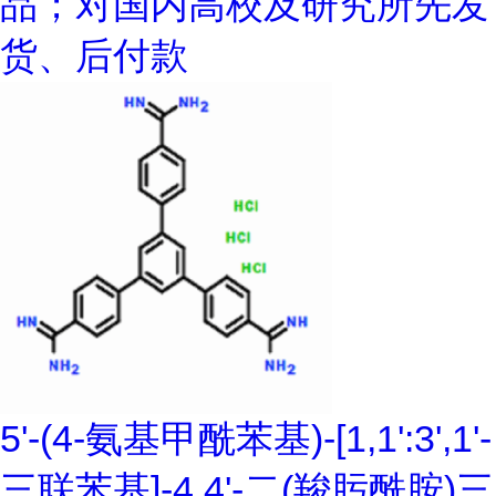
品；对国内高校及研究所先发
货、后付款
5'-(4-氨基甲酰苯基)-[1,1':3',1'-
三联苯基]-4,4'-二(羧肟酰胺)三