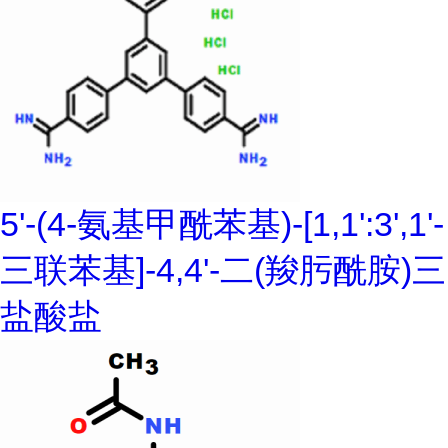
5'-(4-氨基甲酰苯基)-[1,1':3',1'-
三联苯基]-4,4'-二(羧肟酰胺)三
盐酸盐