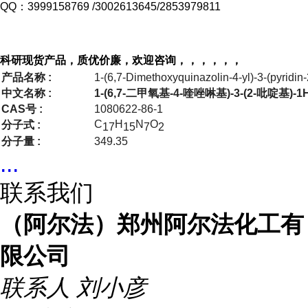
QQ：3999158769 /3002613645/2853979811
科研现货产品，质优价廉，欢迎咨询，，，，，，
产品名称 :
1-(6,7-Dimethoxyquinazolin-4-yl)-3-(pyridin-
中文名称 :
1-(6,7-二甲氧基-4-喹唑啉基)-3-(2-吡啶基)-1H
CAS号 :
1080622-86-1
C
H
N
O
分子式 :
17
15
7
2
分子量 :
349.35
...
联系我们
（阿尔法）郑州阿尔法化工有
限公司
联系人
刘小彦