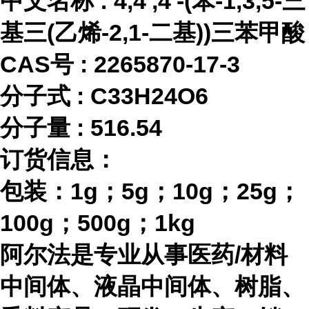
中文名称
:
4,4',4'-(苯-1,3,5-三
基三(乙烯-2,1-二基))三苯甲酸
CAS号 :
2265870-17-3
分子式
:
C33H24O6
分子量
:
516.54
订货信息：
包装：
1g；5g；10g；25g；
100g；500g；1kg
阿尔法是专业从事医药
/材料
中间体、液晶中间体、树脂、