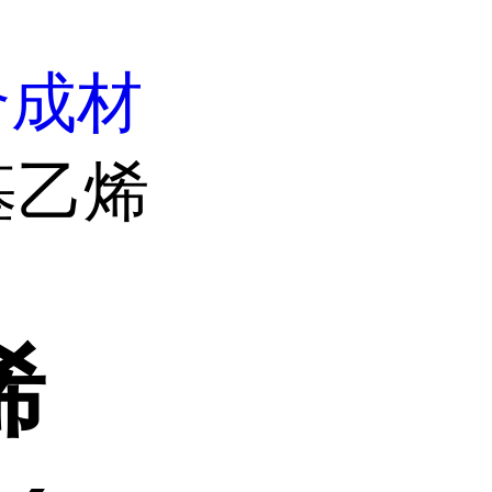
合成材
氧基乙烯
烯