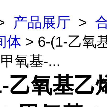
>
产品展厅
>
间体
> 6-(1-乙
-甲氧基-...
(1-乙氧基乙