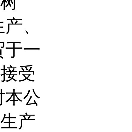
、树
生产、
贸于一
司接受
时本公
大生产