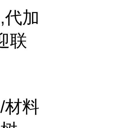
,代加
迎联
/材料