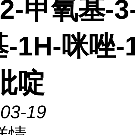
-2-甲氧基-3-
-1H-咪唑-1
吡啶
-03-19
详情