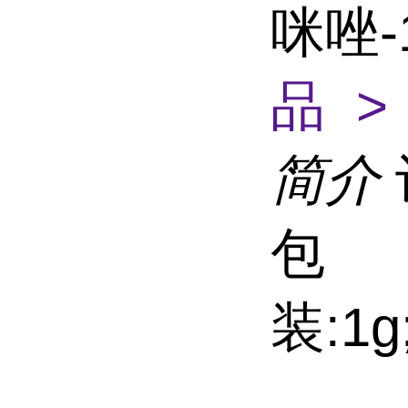
咪唑-
品 >
简介
包
装:1g;