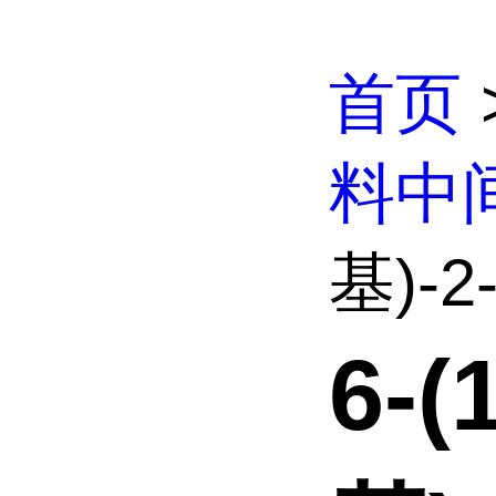
首页
料中
基)-2
6-