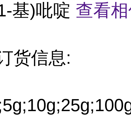
1-基)吡啶
查看相
订货信息:
5g;10g;25g;100