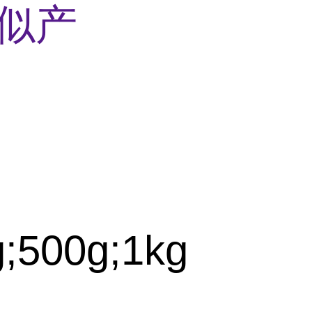
似产
g;500g;1kg