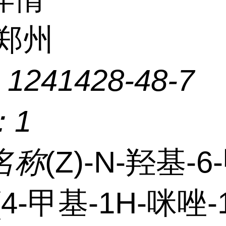
郑州
：
1241428-48-7
：
1
名称
(Z)-N-羟基-
(4-甲基-1H-咪唑-