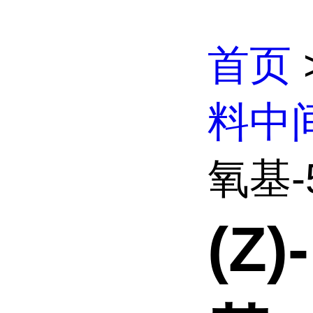
首页
料中
氧基-5
(Z