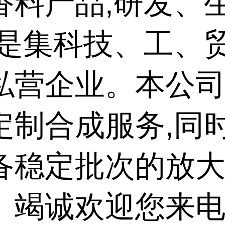
香料产品,研发、
,是集科技、工、
私营企业。本公
定制合成服务,同
备稳定批次的放
。竭诚欢迎您来电