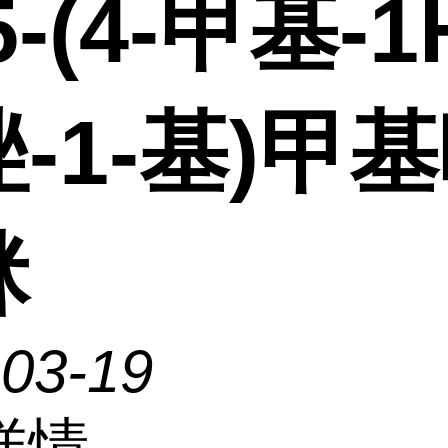
5-(4-甲基-1
-1-基)甲
脒
-03-19
详情