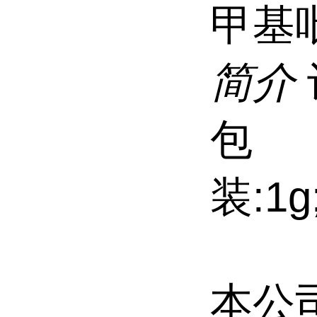
甲基
简介
包
装:1g;
本公