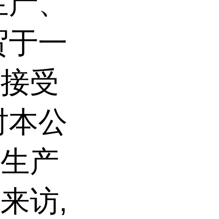
生产、
贸于一
司接受
时本公
大生产
来访,