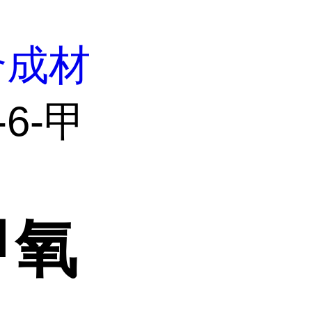
合成材
-6-甲
-甲氧