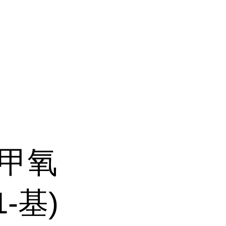
6-甲氧
1-基)