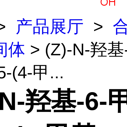
>
产品展厅
>
间体
> (Z)-N-羟基
-(4-甲...
)-N-羟基-6