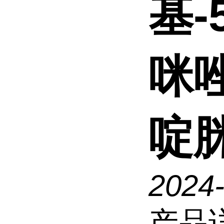
基-
咪唑
啶
2024
产品