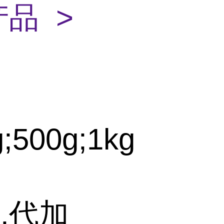
品 >
g;500g;1kg
,代加