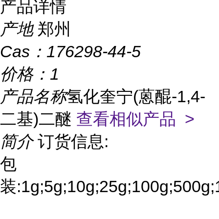
产品详情
产地
郑州
Cas：
176298-44-5
价格：
1
产品名称
氢化奎宁(蒽醌-1,4-
二基)二醚
查看相似产品 >
简介
订货信息:
包
装:1g;5g;10g;25g;100g;500g;