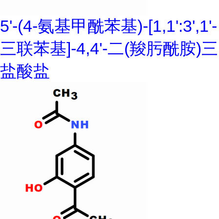
5'-(4-氨基甲酰苯基)-[1,1':3',1'-
三联苯基]-4,4'-二(羧肟酰胺)三
盐酸盐