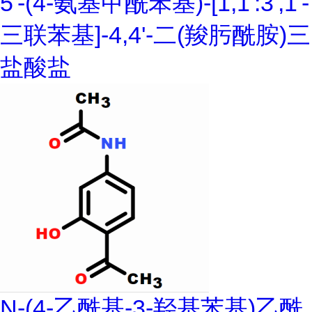
5'-(4-氨基甲酰苯基)-[1,1':3',1'-
三联苯基]-4,4'-二(羧肟酰胺)三
盐酸盐
N-(4-乙酰基-3-羟基苯基)乙酰