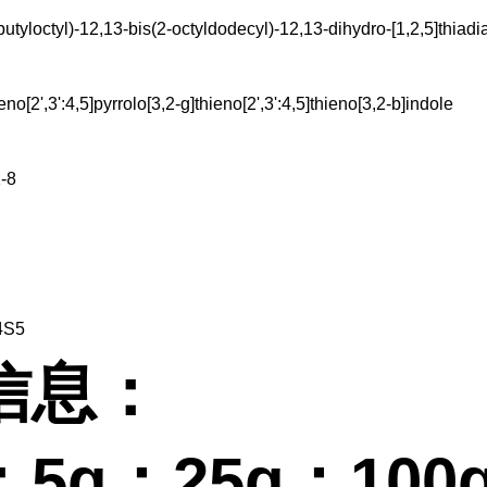
octyl)-12,13-bis(2-octyldodecyl)-12,13-dihydro-[1,2,5]thiadia
thieno[2',3':4,5]pyrrolo[3,2-g]thieno[2',3':4,5]thieno[3,2-b]indole
-8
S5
信息：
：5g；
25g；100