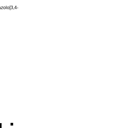
zolo[3,4-
g；