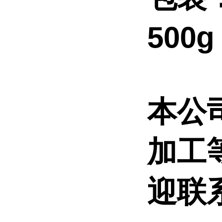
500
本公
加工
迎联