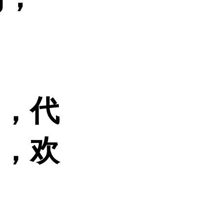
品，代
的，欢