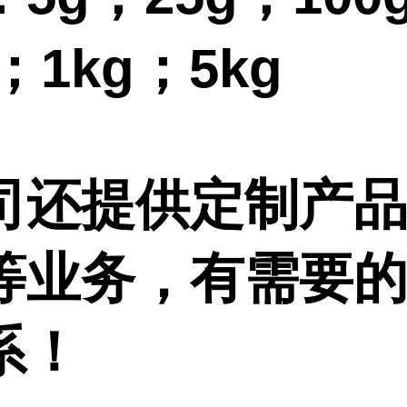
g；1kg；5kg
司还提供定制产
等业务，有需要
系！