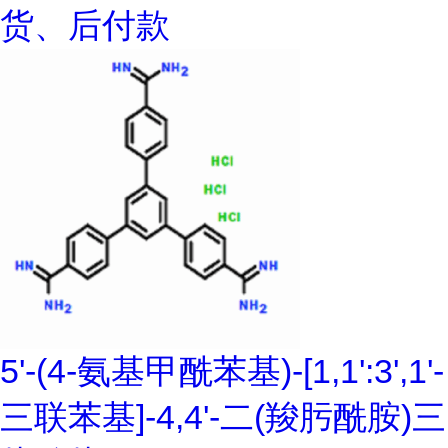
货、后付款
5'-(4-氨基甲酰苯基)-[1,1':3',1'-
三联苯基]-4,4'-二(羧肟酰胺)三