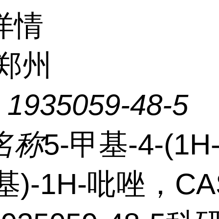
详情
郑州
：
1935059-48-5
名称
5-甲基-4-(1H
-基)-1H-吡唑，CA