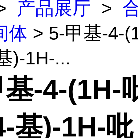
>
产品展厅
>
间体
> 5-甲基-4-(
)-1H-...
甲基-4-(1H-
4-基)-1H-吡