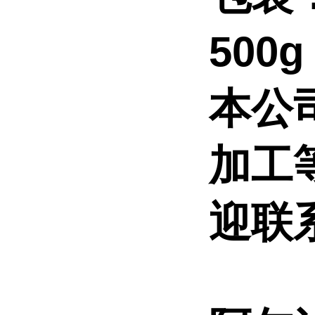
500
本公
加工
迎联