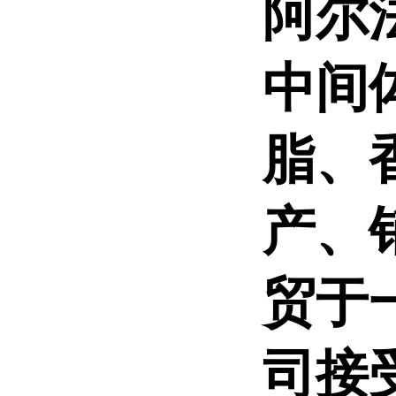
阿尔
中间
脂、
产、
贸于
司接