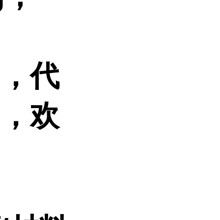
品，代
的，欢