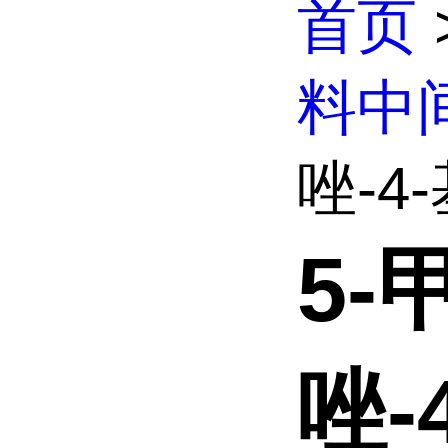
首页
料中
唑-4-基
5-
唑-