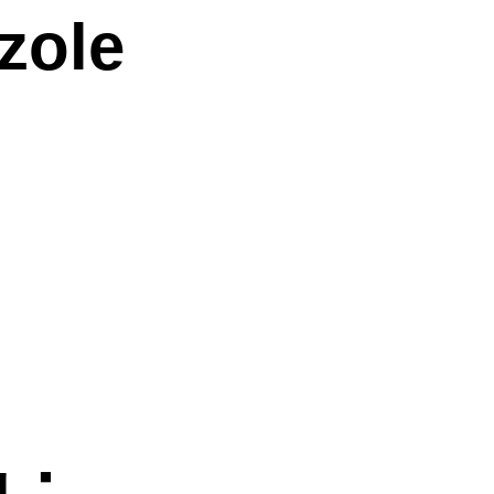
zole
g；