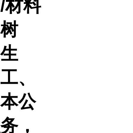
药
/材料
、树
、生
、工、
。本公
服务，