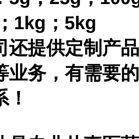
g；1kg；5kg
司还提供定制产
等业务，有需要
系！