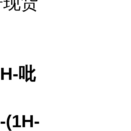
科研现货
1H-吡
-(1H-