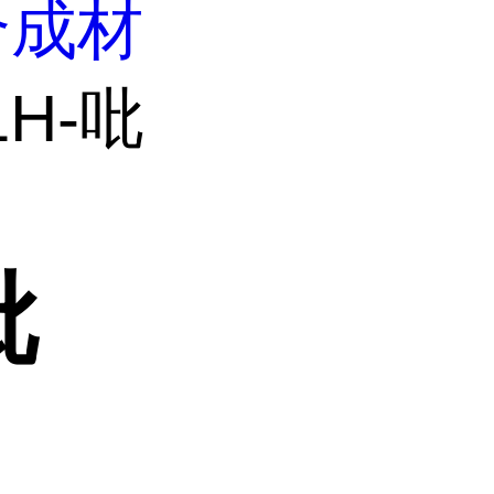
合成材
1H-吡
吡