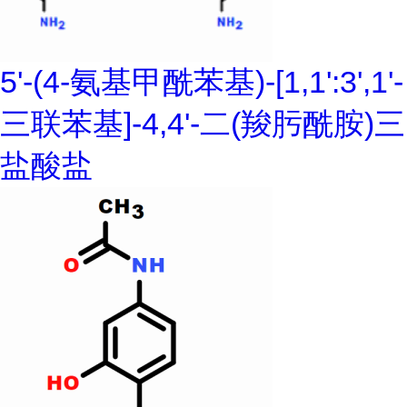
5'-(4-氨基甲酰苯基)-[1,1':3',1'-
三联苯基]-4,4'-二(羧肟酰胺)三
盐酸盐