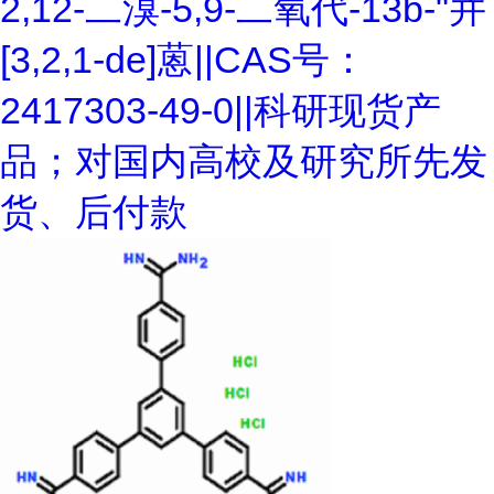
2,12-二溴-5,9-二氧代-13b-"并
[3,2,1-de]蒽||CAS号：
2417303-49-0||科研现货产
品；对国内高校及研究所先发
货、后付款