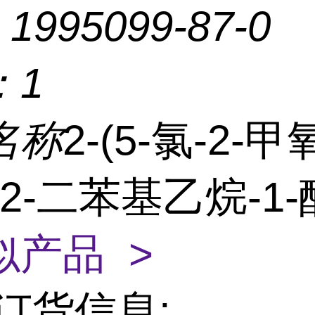
：
1995099-87-0
：
1
名称
2-(5-氯-2-
1,2-二苯基乙烷-1
似产品 >
订货信息: