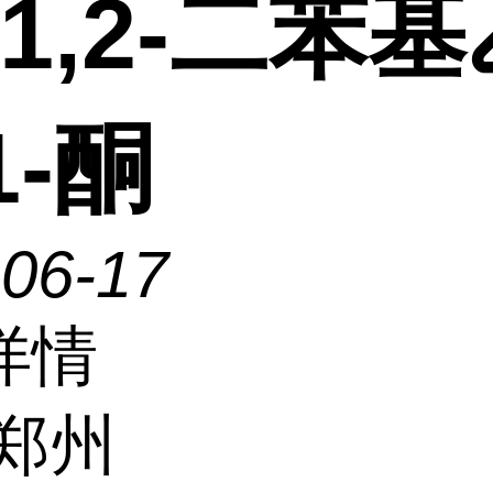
-1,2-二苯
1-酮
-06-17
详情
郑州