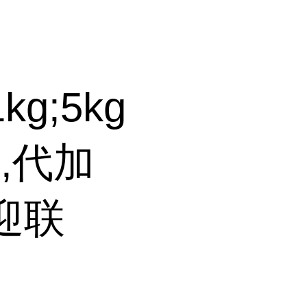
1kg;5kg
,代加
迎联