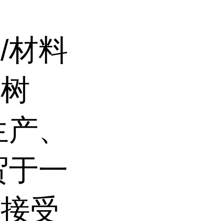
/材料
、树
生产、
贸于一
司接受