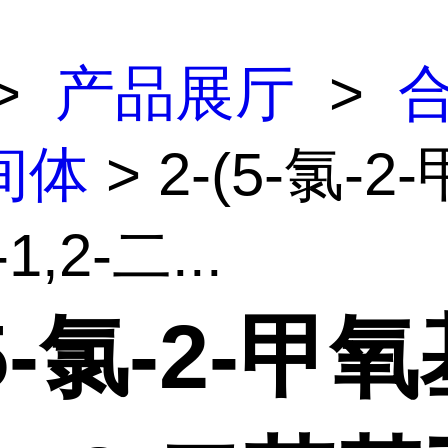
>
产品展厅
>
间体
> 2-(5-氯-
1,2-二...
(5-氯-2-甲