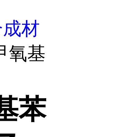
合成材
2-甲氧基
氧基苯