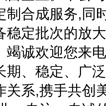
定制合成服务,同
备稳定批次的放
。竭诚欢迎您来电
长期、稳定、广
作关系,携手共创