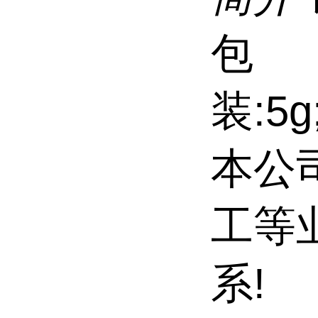
包
装:5g;
本公
工等
系!