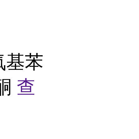
甲氧基苯
-酮
查