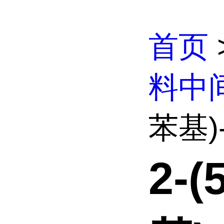
首页
料中
苯基)-
2-