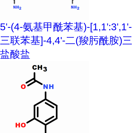
5'-(4-氨基甲酰苯基)-[1,1':3',1'-
三联苯基]-4,4'-二(羧肟酰胺)三
盐酸盐