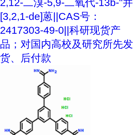
2,12-二溴-5,9-二氧代-13b-"并
[3,2,1-de]蒽||CAS号：
2417303-49-0||科研现货产
品；对国内高校及研究所先发
货、后付款