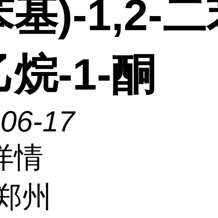
基)-1,2-
烷-1-酮
-06-17
详情
郑州