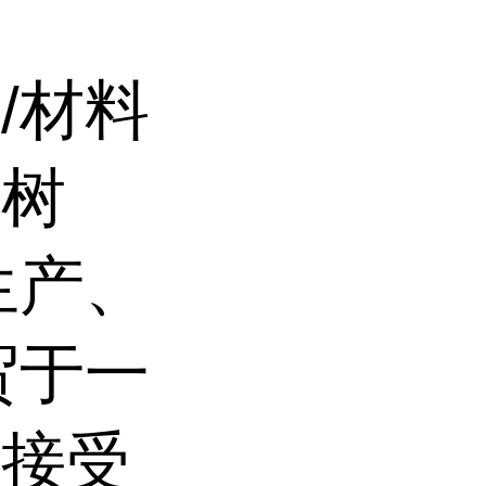
/材料
、树
生产、
贸于一
司接受