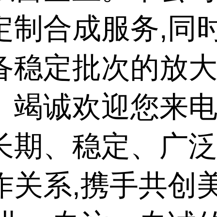
定制合成服务,同
备稳定批次的放
。竭诚欢迎您来电
长期、稳定、广
作关系,携手共创