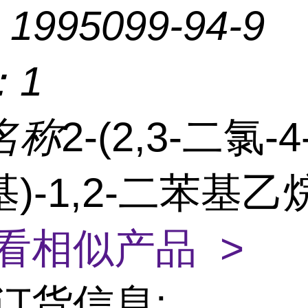
：
1995099-94-9
：
1
名称
2-(2,3-二氯-
)-1,2-二苯基乙烷
看相似产品 >
订货信息: