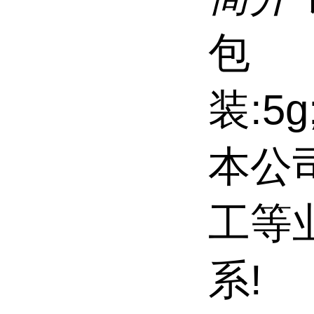
包
装:5g;
本公
工等
系!