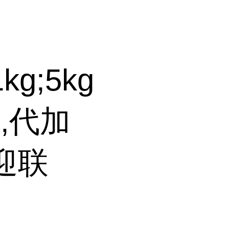
1kg;5kg
,代加
迎联