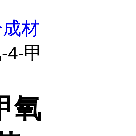
合成材
氯-4-甲
-甲氧