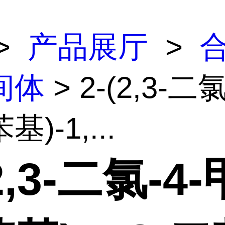
>
产品展厅
>
间体
> 2-(2,3-二
)-1,...
(2,3-二氯-4