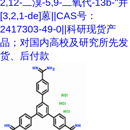
2,12-二溴-5,9-二氧代-13b-"并
[3,2,1-de]蒽||CAS号：
2417303-49-0||科研现货产
品；对国内高校及研究所先发
货、后付款