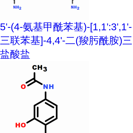
5'-(4-氨基甲酰苯基)-[1,1':3',1'-
三联苯基]-4,4'-二(羧肟酰胺)三
盐酸盐