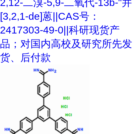
2,12-二溴-5,9-二氧代-13b-"并
[3,2,1-de]蒽||CAS号：
2417303-49-0||科研现货产
品；对国内高校及研究所先发
货、后付款