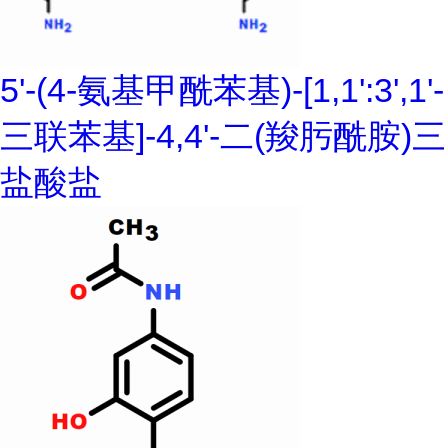
5'-(4-氨基甲酰苯基)-[1,1':3',1'-
三联苯基]-4,4'-二(羧肟酰胺)三
盐酸盐