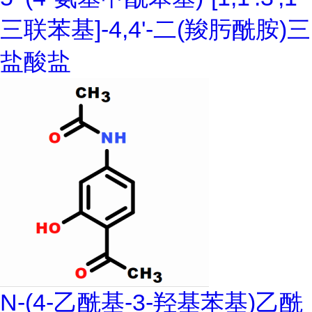
三联苯基]-4,4'-二(羧肟酰胺)三
盐酸盐
N-(4-乙酰基-3-羟基苯基)乙酰