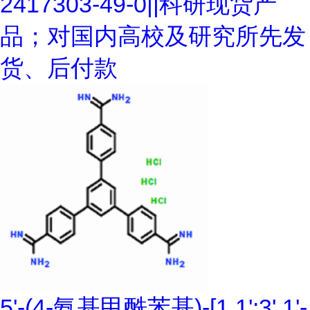
2417303-49-0||科研现货产
品；对国内高校及研究所先发
货、后付款
5'-(4-氨基甲酰苯基)-[1,1':3',1'-