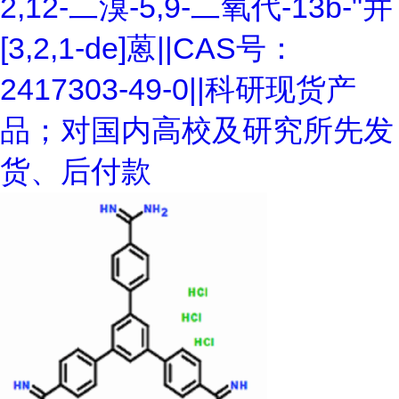
2,12-二溴-5,9-二氧代-13b-"并
[3,2,1-de]蒽||CAS号：
2417303-49-0||科研现货产
品；对国内高校及研究所先发
货、后付款