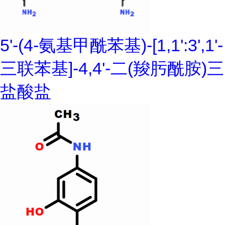
5'-(4-氨基甲酰苯基)-[1,1':3',1'-
三联苯基]-4,4'-二(羧肟酰胺)三
盐酸盐