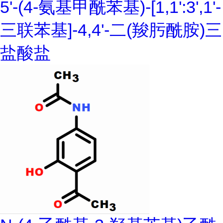
5'-(4-氨基甲酰苯基)-[1,1':3',1'-
三联苯基]-4,4'-二(羧肟酰胺)三
盐酸盐