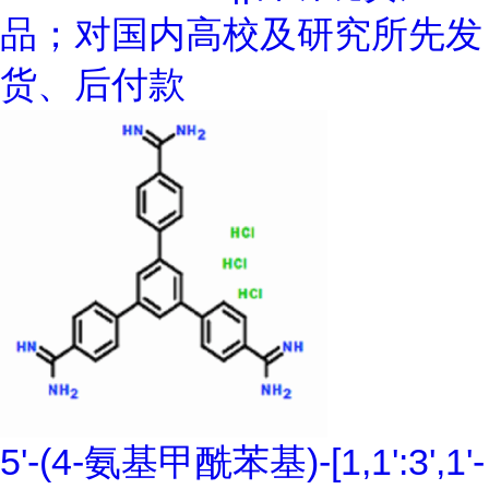
品；对国内高校及研究所先发
货、后付款
5'-(4-氨基甲酰苯基)-[1,1':3',1'-