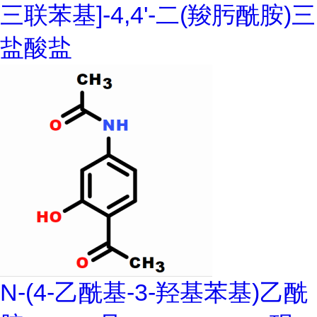
三联苯基]-4,4'-二(羧肟酰胺)三
盐酸盐
N-(4-乙酰基-3-羟基苯基)乙酰