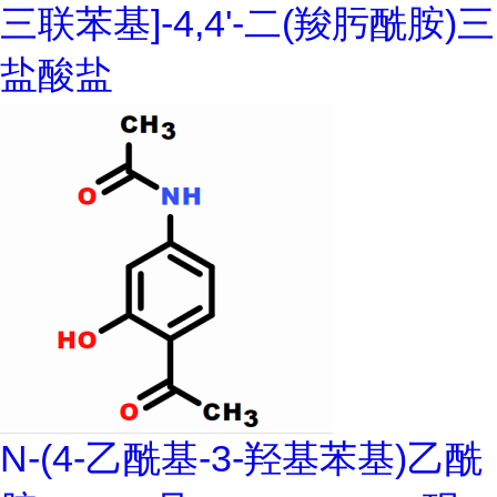
三联苯基]-4,4'-二(羧肟酰胺)三
盐酸盐
N-(4-乙酰基-3-羟基苯基)乙酰