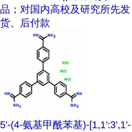
品；对国内高校及研究所先发
货、后付款
5'-(4-氨基甲酰苯基)-[1,1':3',1'-