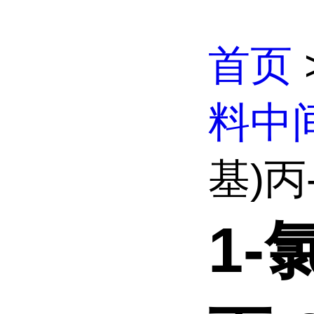
首页
料中
基)丙
1-