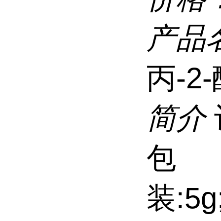
产品
丙-2
简介
包
装:5g;