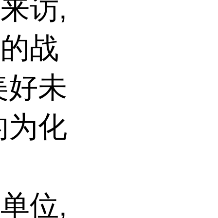
来访,
泛的战
美好未
的为化
单位,