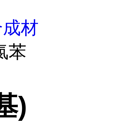
合成材
-氯苯
基)