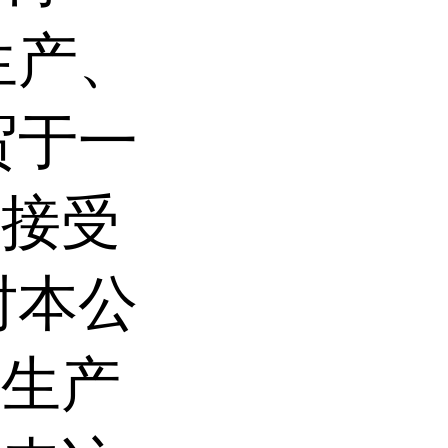
生产、
贸于一
司接受
时本公
大生产