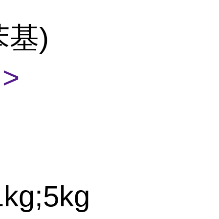
苯基)
>
1kg;5kg