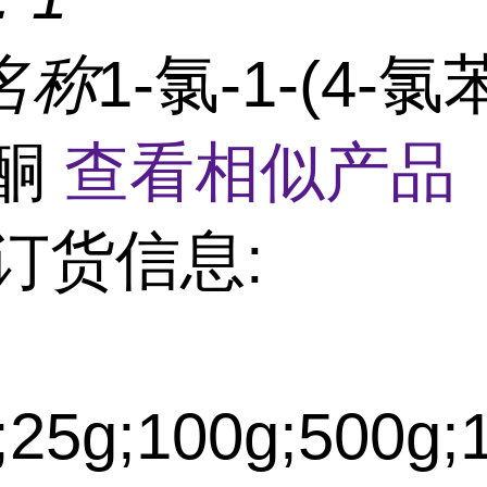
名称
1-氯-1-(4-氯
-酮
查看相似产品 
订货信息:
25g;100g;500g;