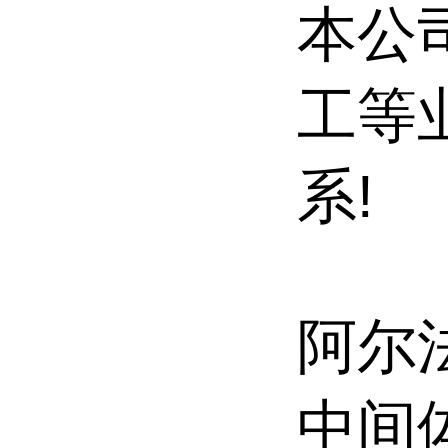
本公
工等
系!
阿尔
中间