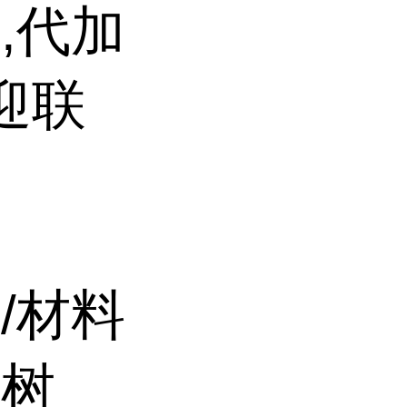
,代加
迎联
/材料
、树