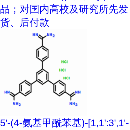
品；对国内高校及研究所先发
货、后付款
5'-(4-氨基甲酰苯基)-[1,1':3',1'-