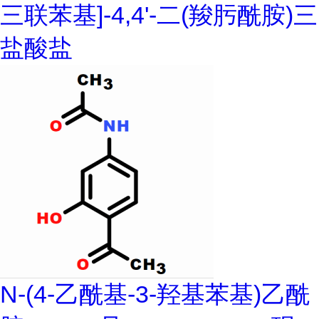
三联苯基]-4,4'-二(羧肟酰胺)三
盐酸盐
N-(4-乙酰基-3-羟基苯基)乙酰