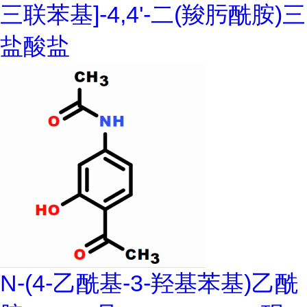
三联苯基]-4,4'-二(羧肟酰胺)三
盐酸盐
N-(4-乙酰基-3-羟基苯基)乙酰