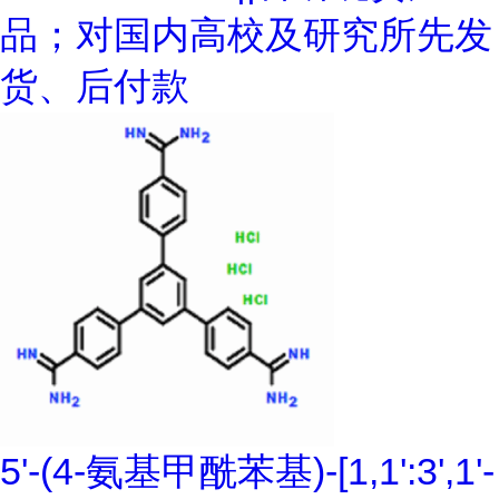
品；对国内高校及研究所先发
货、后付款
5'-(4-氨基甲酰苯基)-[1,1':3',1'-