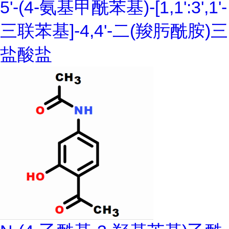
5'-(4-氨基甲酰苯基)-[1,1':3',1'-
三联苯基]-4,4'-二(羧肟酰胺)三
盐酸盐