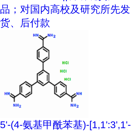
品；对国内高校及研究所先发
货、后付款
5'-(4-氨基甲酰苯基)-[1,1':3',1'-