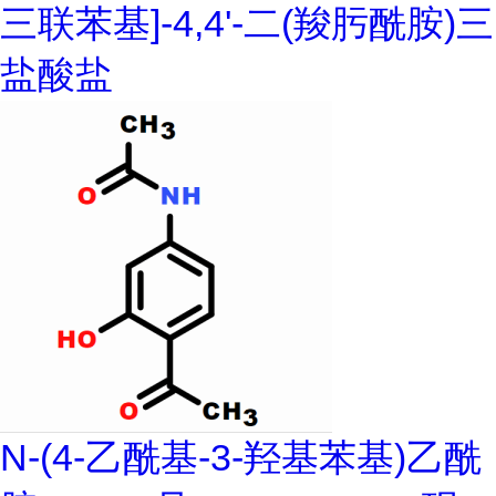
三联苯基]-4,4'-二(羧肟酰胺)三
盐酸盐
N-(4-乙酰基-3-羟基苯基)乙酰