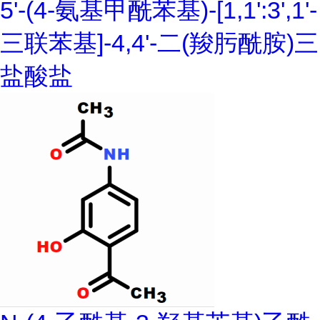
5'-(4-氨基甲酰苯基)-[1,1':3',1'-
三联苯基]-4,4'-二(羧肟酰胺)三
盐酸盐