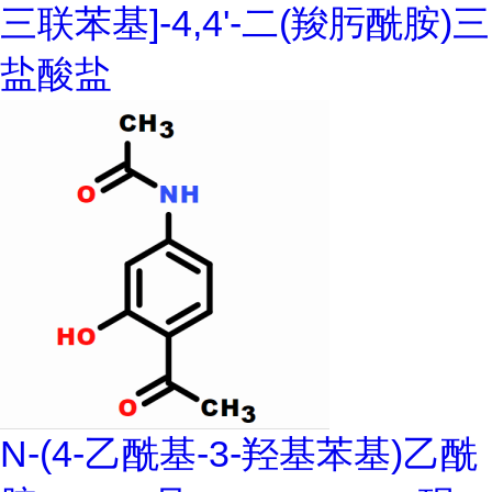
三联苯基]-4,4'-二(羧肟酰胺)三
盐酸盐
N-(4-乙酰基-3-羟基苯基)乙酰