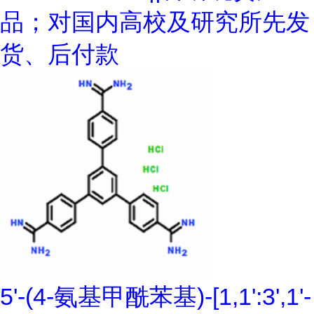
品；对国内高校及研究所先发
货、后付款
5'-(4-氨基甲酰苯基)-[1,1':3',1'-