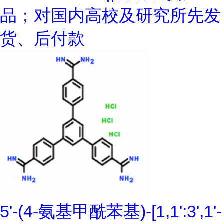
品；对国内高校及研究所先发
货、后付款
5'-(4-氨基甲酰苯基)-[1,1':3',1'-