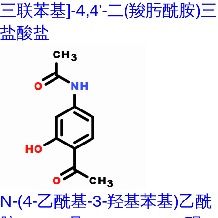
三联苯基]-4,4'-二(羧肟酰胺)三
盐酸盐
N-(4-乙酰基-3-羟基苯基)乙酰