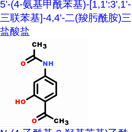
5'-(4-氨基甲酰苯基)-[1,1':3',1'-
三联苯基]-4,4'-二(羧肟酰胺)三
盐酸盐