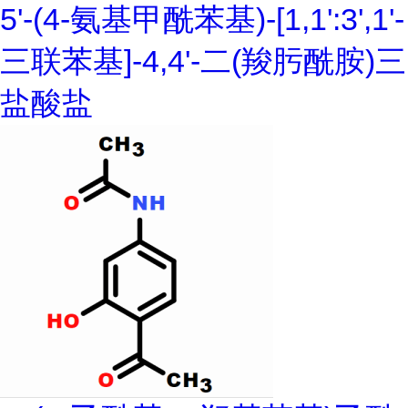
5'-(4-氨基甲酰苯基)-[1,1':3',1'-
三联苯基]-4,4'-二(羧肟酰胺)三
盐酸盐