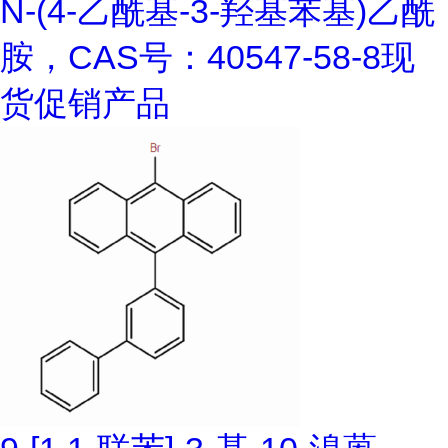
N-(4-乙酰基-3-羟基苯基)乙酰
胺，CAS号：40547-58-8现
货促销产品